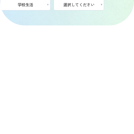
2026年01月16日（金）
学校生活
《医療秘書科News》祝・医療秘書
技能検定試験で全国表彰！
2026年01月15日（木）
学校生活
《医療秘書科News》 1年制課程で
「資格9冠」を達成！
2025年12月16日（火）
学校生活
【Newsletter】 大学３年次編入 合
格体験記