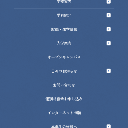
学校案内
学校案内トップ
学科紹介
九医技について
学科紹介トップ
就職・進学情報
チーム九医技の想い
臨床検査科
就職・進学情報トップ
入学案内
スクールライフ
医療秘書科
就職・進学実績 / サポート
先生たちのこと
入学案内トップ
オープンキャンパス
学生インタビュー
卒業生インタビュー
施設と設備
入試情報
日々のお知らせ
交通アクセス
学費について
よくあるご質問
日々のお知らせトップ
お問い合わせ
高等教育の
修学支援制度について
情報公開
お知らせ
個別相談会お申し込み
奨学金制度について
入試情報
学生サポート
インターネット出願
イベント
社会人・既卒の方へ
学校生活
卒業生の皆様へ