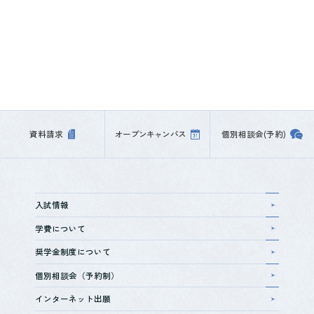
2025年09月29日（月）
学校生活
《医療秘書科News》診療報酬請求
事務能力認定試験に本校から4名合
格しました！
資料請求
オープン
キャンパス
個別相談会
(予約)
入試情報
学費について
奨学金制度について
個別相談会（予約制）
インターネット出願