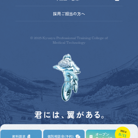
KYUIGI's Movies
卒業生の皆様へトップ
採用ご担当の方へ
採用情報
求人情報一覧
その他
© 2025 Kyusyu Professional Training College of
Medical Technology
次回は
8/11
オープン
資料請求
個別相談会
(予約)