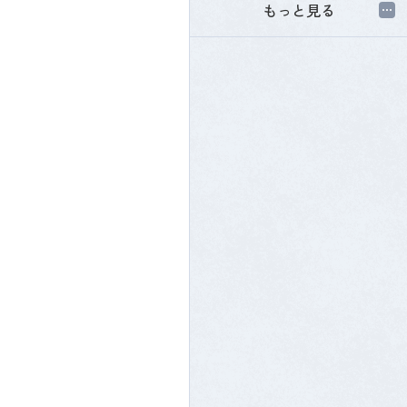
入学案内トップ
もっと見る
学生インタビュー
卒業生インタビュー
施設と設備
入試情報
オープンキャンパス
交通アクセス
学費について
よくあるご質問
日々のお知らせ
高等教育の
修学支援制度について
情報公開
日々のお知らせトップ
お問い合わせ
奨学金制度について
お知らせ
学生サポート
個別相談会お申し込み
入試情報
社会人・既卒の方へ
インターネット出願
イベント
学校生活
卒業生の皆様へ
KYUIGI's Movies
卒業生の皆様へトップ
採用ご担当の方へ
採用情報