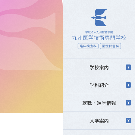
学校案内
学校案内トップ
学科紹介
九医技について
学科紹介トップ
就職・進学情報
チーム九医技の想い
臨床検査科
就職・進学情報トップ
入学案内
スクールライフ
医療秘書科
就職・進学実績 / サポート
先生たちのこと