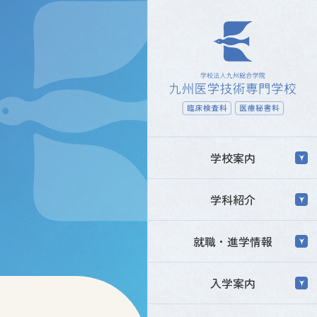
学校案内
学校案内トップ
学科紹介
九医技について
学科紹介トップ
就職・進学情報
チーム九医技の想い
臨床検査科
就職・進学情報トップ
入学案内
スクールライフ
医療秘書科
就職・進学実績 / サポート
先生たちのこと